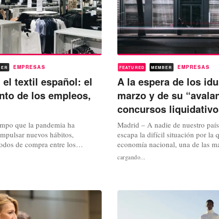
EMPRESAS
EMPRESAS
BER
FEATURED
MEMBER
el textil español: el
A la espera de los id
ento de los empleos,
marzo y de su “avala
concursos liquidativ
empo que la pandemia ha
Madrid – A nadie de nuestro país
impulsar nuevos hábitos,
escapa la difícil situación por la 
odos de compra entre los
economía nacional, una de las m
también estaría agudizando los
perjudicadas, según registros de
cargando...
enía arrastrando el sector textil
internacionales como la propia 
la llegada del coronavirus. Unos
España forma parte, por los efect
ialmente ligados a la alta
terminado trayendo consigo esta
entre las empresas, guerras de...
coronavirus. Una crisis...