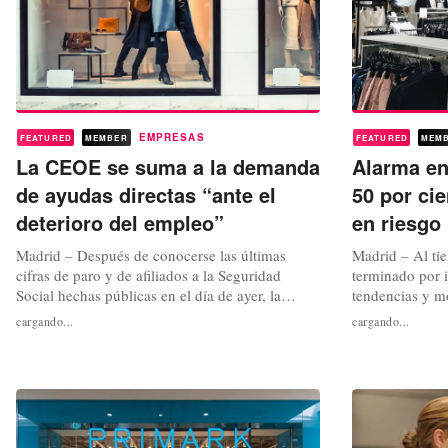
EMPRESAS
FEATURED
MEMBER
FEATURED
MEM
La CEOE se suma a la demanda
Alarma en 
de ayudas directas “ante el
50 por ci
deterioro del empleo”
en riesgo
Madrid – Después de conocerse las últimas
Madrid – Al ti
cifras de paro y de afiliados a la Seguridad
terminado por 
Social hechas públicas en el día de ayer, la
tendencias y m
Confederación Española de Organizaciones
consumidores, 
cargando...
cargando...
Empresariales CEOE ha solicitado, al igual que
problemas que v
vienen reclamando desde distintas
desde antes de 
organizaciones empresariales y de trabajadores
problemas espec
autónomos desde el inicio de esta pandemia,...
competitividad 