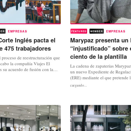
EMPRESAS
EMPRESAS
BER
FEATURED
MEMBER
Corte Inglés pacta el
Marypaz presenta un
e 475 trabajadores
“injustificado” sobre 
ciento de la plantilla
l proceso de reestructuración que
 cabo la compañía Viajes El
La cadena de zapaterías Marypaz
as su acuerdo de fusión con la
un nuevo Expediente de Regulac
de viajes Logitravel, la dirección
(ERE) mediante el que pretende l
 viajes de la compañía de grandes
ajuste que afectaría a un 21 por c
cargando...
a de pactar con los
actual plantilla de trabajadores.
sindicales de sus trabajadores los
de filas, que tendría como última 
evo...
echar el cierre definitivo a 19 de 
como ajustar...