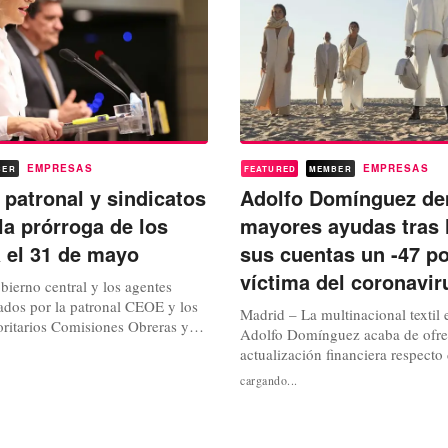
EMPRESAS
EMPRESAS
BER
FEATURED
MEMBER
 patronal y sindicatos
Adolfo Domínguez d
la prórroga de los
mayores ayudas tras 
a el 31 de mayo
sus cuentas un -47 po
víctima del coronavir
ierno central y los agentes
rados por la patronal CEOE y los
Madrid – La multinacional textil
oritarios Comisiones Obreras y
Adolfo Domínguez acaba de ofre
ntación de los trabajadores,
actualización financiera respecto 
l día de ayer un último acuerdo
atravesada por la compañía entre
cargando...
ión de los Expedientes de
marzo a noviembre de 2020. Un
mporal del Empleo (ERTE).
hasta el tercer trimestre de su act
omo resultado de las...
fiscal, durante el cual la compañ