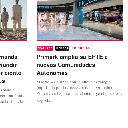
EMPRESAS
FEATURED
MEMBER
emanda
Primark amplía su ERTE a
hundir
nuevas Comunidades
r ciento
Autónomas
us
Madrid – En línea con la nueva estrategia
impulsada por la dirección de la compañía
 española
Primark en España —adelantada ya el pasado
cer una última
viernes por FashionUnited— para limitar los
de la situación
cargando...
efectos de las nuevas restricciones a la actividad
 los meses de
comercial impuestas por distintas
 acumulado
administraciones de nuestro país, la compañía
ual ejercicio
ha decidido ampliar el expediente de regulaci...
ía logró generar