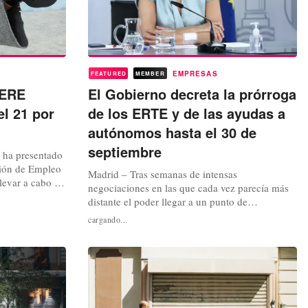
EMPRESAS
FEATURED
MEMBER
 ERE
El Gobierno decreta la prórroga
el 21 por
de los ERTE y de las ayudas a
autónomos hasta el 30 de
septiembre
 ha presentado
ión de Empleo
Madrid – Tras semanas de intensas
levar a cabo un
negociaciones en las que cada vez parecía más
iento de su
distante el poder llegar a un punto de
 Una reducción
entendimiento, finalmente el Ejecutivo decretaba
cargando...
finalidad la de
este pasado jueves la prórroga de los
sus tiendas, así
Expedientes de Regulación Temporal de Empleo
(ERTE) y de las ayudas especiales a autónomos
hasta el 30 de septiembre. Medida que se
incluía...