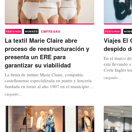
EMPRESAS
FEATURED
MEMBER
FEATURED
MEM
La textil Marie Claire abre
Viajes El 
proceso de reestructuración y
despido d
presenta un ERE para
En el marco de
garantizar su viabilidad
está llevando a
Corte Inglés tr
La firma de íntimo Marie Claire, compañía
agencia digital 
cargando...
castellonense especializada en pantis y lencería
de la filial de
fundada en torno al año 1907 en el municipio
almacenes acab
de Villafranca del Cid, y propiedad desde el
representantes 
cargando...
pasado 2021 del grupo empresarial B2Tex,
términos del nu
matriz de las compañías Thinktextil y Handtex
vinculadas a las cadenas de valor de
multinacionales de la talla de Inditex,...