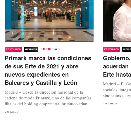
EMPRESAS
FEATURED
MEMBER
FEATURED
MEM
Primark marca las condiciones
Gobierno,
de sus Erte de 2021 y abre
acuerdan 
nuevos expedientes en
Erte hast
Baleares y Castilla y León
Madrid – El Gob
sociales, integ
Madrid – Desde la dirección nacional de la
sindicatos may
cadena de moda Primark, una de las compañías
UGT en represe
filiales del holding empresarial británico-irlandés
cargando...
alcanzaban en e
Associated British Foods (ABF), comunicaban a
cargando...
sobre la extens
comienzos de esta misma semana las nuevas
Regulación Te
condiciones por las que se pasarán a regir los
Estableciendo c
Expedientes de regulación temporal del empleo