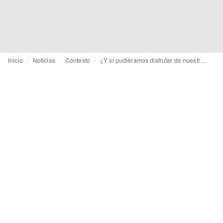
Inicio
Noticias
Contexto
¿Y si pudiéramos disfrutar de nuestras prendas favoritas durante más tiempo?