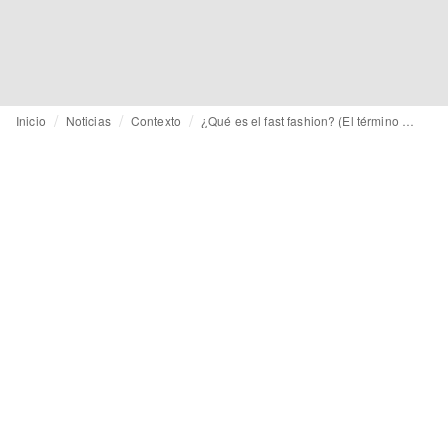
Inicio
Noticias
Contexto
¿Qué es el fast fashion? (El término puede significar producción rápida o consumo rápido)