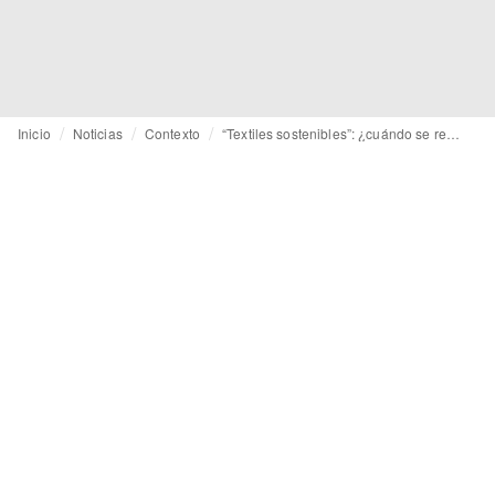
Inicio
Noticias
Contexto
“Textiles sostenibles”: ¿cuándo se recicla realmente una prenda?