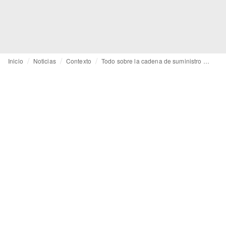
Inicio
Noticias
Contexto
Todo sobre la cadena de suministro (tradicional) y los principales agentes de la industria de la moda