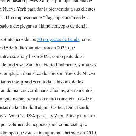
e, el pasado jueves Zara, la principal cadena de
en Nueva York para dar la bienvenida a sus clientes
s. Una impresionante “flagship store” desde la
sado a desplegar su último concepto de tienda.
stratégicos de los
30 proyectos de tienda
, entre
e desde Inditex anunciaron en 2023 que
entre ese año y hasta 2025, como parte de su
adounidense, Zara ha abierto finalmente, y una vez
egacomplejo urbanístico de Hudson Yards de Nueva
arios más grandes en toda la historia de los
gran de manera combinada oficinas, apartamentos,
un igualmente exclusivo centro comercial, desde el
tas de la talla de Bulgari, Cartier, Dior, Fendi,
y’s, Van Cleef&Arpels… y Zara. Principal marca
, por volumen de negocio y red comercial, que
 tiempo que este se inauguraba, abriendo en 2019