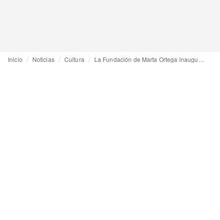
Inicio
Noticias
Cultura
La Fundación de Marta Ortega inaugura en La Coruña su exposición de Annie Leibovitz