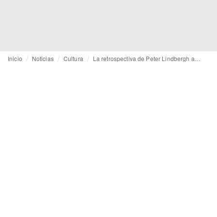
Inicio
Noticias
Cultura
La retrospectiva de Peter Lindbergh aterriza en España, de la mano de Marta Ortega