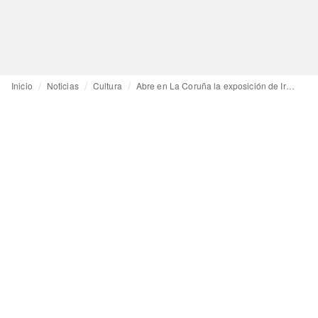
Inicio
Noticias
Cultura
Abre en La Coruña la exposición de Irving Penn patrocinada por Marta Ortega