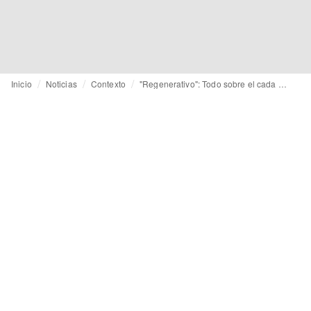
Inicio
Noticias
Contexto
"Regenerativo": Todo sobre el cada vez más popular término sostenible