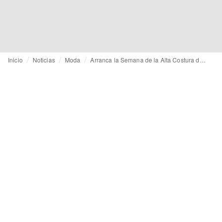
Inicio
Noticias
Moda
Arranca la Semana de la Alta Costura de París, con los debuts de Pierpaolo Piccioli para Balenciaga y de Duran Lantink para Gaultier