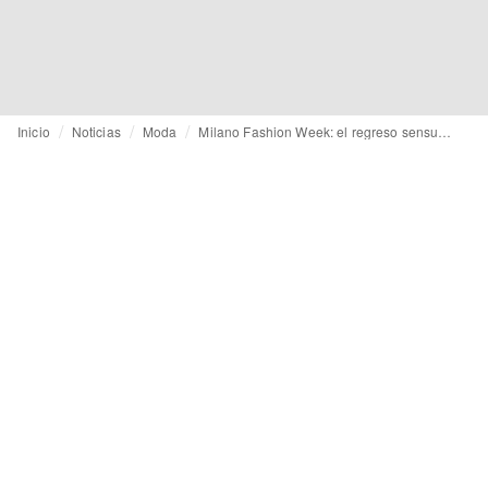
Inicio
Noticias
Moda
Milano Fashion Week: el regreso sensual y delicado de Maria Grazia Chiuri a Fendi