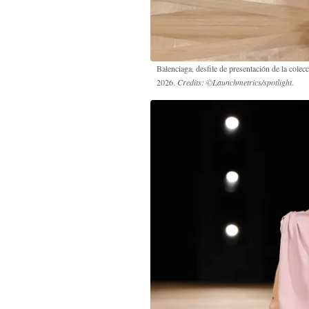
Balenciaga, desfile de presentación de la cole
2026.
Credits: ©Launchmetrics/spotlight.