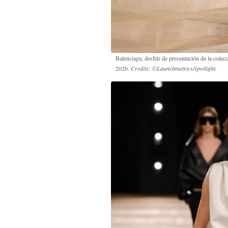
Balenciaga, desfile de presentación de la cole
2026.
Credits: ©Launchmetrics/spotlight.