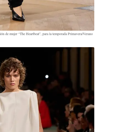
cción de mujer “The Heartbeat”, para la temporada Primavera/Verano