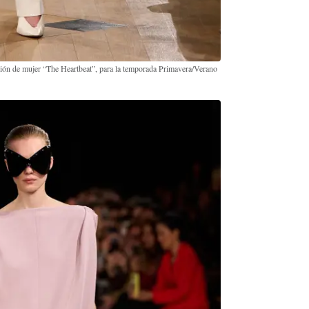
cción de mujer “The Heartbeat”, para la temporada Primavera/Verano