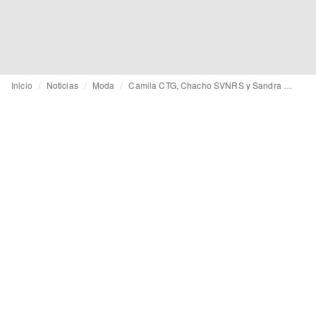
Inicio
Noticias
Moda
Camila CTG, Chacho SVNRS y Sandra Jaurrieta, premios a las mejores colecciones de Gran Canaria Swim Week 2026