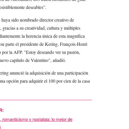
esistiblemente deseables”.
haya sido nombrado director creativo de
gracias a su creatividad, cultura y múltiples
rillantemente la herencia única de esta magnífica
 su parte el presidente de Kering, François-Henri
 por la AFP. "Estoy deseando ver su pasión,
evo capítulo de Valentino", añadió.
ering anunció la adquisición de una participación
una opción para adquirir el 100 por cien de la casa
R:
romanticismo y nostalgia: lo mejor de
i