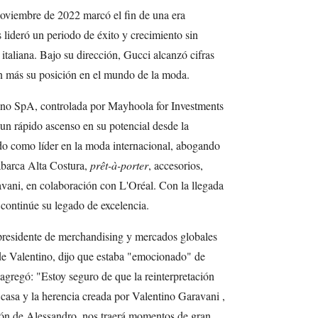
oviembre de 2022 marcó el fin de una era
 lideró un periodo de éxito y crecimiento sin
 italiana. Bajo su dirección, Gucci alcanzó cifras
ún más su posición en el mundo de la moda.
tino SpA, controlada por Mayhoola for Investments
n rápido ascenso en su potencial desde la
do como líder en la moda internacional, abogando
 abarca Alta Costura,
prêt-à-porter
, accesorios,
avani, en colaboración con L'Oréal. Con la llegada
continúe su legado de excelencia.
epresidente de merchandising y mercados globales
 de Valentino, dijo que estaba "emocionado" de
agregó: "Estoy seguro de que la reinterpretación
 casa y la herencia creada por Valentino Garavani ,
ión de Alessandro, nos traerá momentos de gran