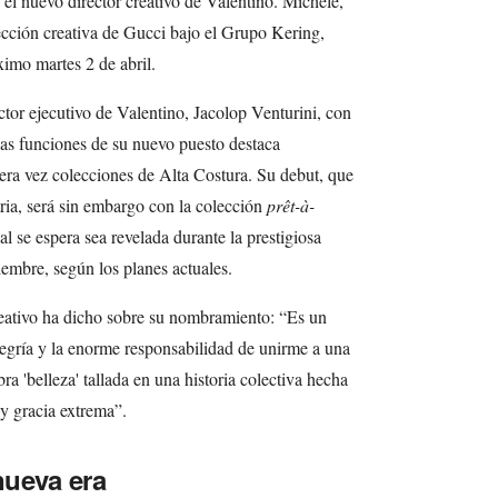
el nuevo director creativo de Valentino. Michele,
ección creativa de Gucci bajo el Grupo Kering,
ximo martes 2 de abril.
ctor ejecutivo de Valentino, Jacolop Venturini, con
 las funciones de su nuevo puesto destaca
era vez colecciones de Alta Costura. Su debut, que
tria, será sin embargo con la colección
prêt-à-
 se espera sea revelada durante la prestigiosa
embre, según los planes actuales.
reativo ha dicho sobre su nombramiento: “Es un
legría y la enorme responsabilidad de unirme a una
a 'belleza' tallada en una historia colectiva hecha
 y gracia extrema”.
nueva era