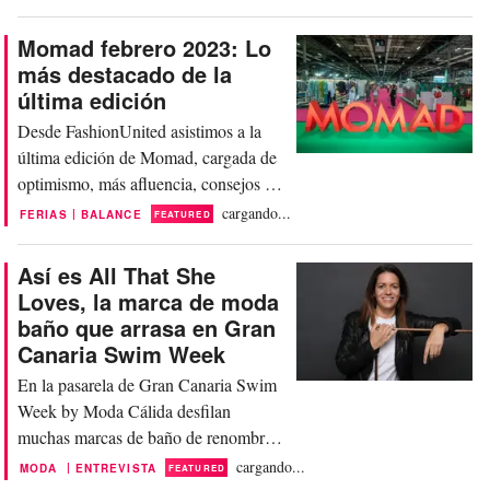
asumía desde ese momento la
dirección del evento madrileño con el
Momad febrero 2023: Lo
reto de situarlo en el mapa
más destacado de la
internacional, convertirlo en una
última edición
experiencia única y difundir el "made
Desde FashionUnited asistimos a la
in Spain” como valor seguro. A tenor
última edición de Momad, cargada de
de lo que estamos...
optimismo, más afluencia, consejos de
expertos y gran presencia
cargando...
|
FERIAS
BALANCE
FEATURED
internacional. Del 3 al 5 de febrero
hemos podido disfrutar de la
Así es All That She
celebración de Momad, una de las
Loves, la marca de moda
ferias más importantes de moda,
baño que arrasa en Gran
calzado y accesorios, con una edición
Canaria Swim Week
cargada de novedades entre las que
En la pasarela de Gran Canaria Swim
que...
Week by Moda Cálida desfilan
muchas marcas de baño de renombre y
algunas menos conocidas que también
cargando...
|
MODA
ENTREVISTA
FEATURED
reclaman su lugar pero siempre hay