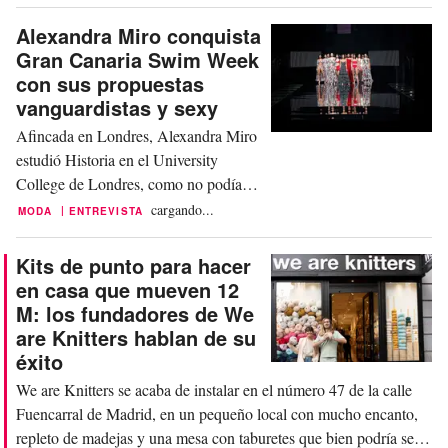
una que llena el sitting con ovaciones:
Alexandra Miro conquista
All That She Loves ¿Por qué será?
Gran Canaria Swim Week
Este año nos hemos propuesto
con sus propuestas
descubrir los motivos entrevistando a
vanguardistas y sexy
la artífice de este sueño marino...
Afincada en Londres, Alexandra Miro
estudió Historia en el University
College de Londres, como no podía
ser de otra manera, porque su madre es
cargando...
|
MODA
ENTREVISTA
marchante de arte y fundadora de las
galerías Victoria Miro de Londres y
Kits de punto para hacer
Venecia. En 2017 se atrevió a lanzar
en casa que mueven 12
su marca homónima de baño
M: los fundadores de We
impulsada por su visión estética y su
are Knitters hablan de su
deseo de empoderar a las...
éxito
We are Knitters se acaba de instalar en el número 47 de la calle
Fuencarral de Madrid, en un pequeño local con mucho encanto,
repleto de madejas y una mesa con taburetes que bien podría ser