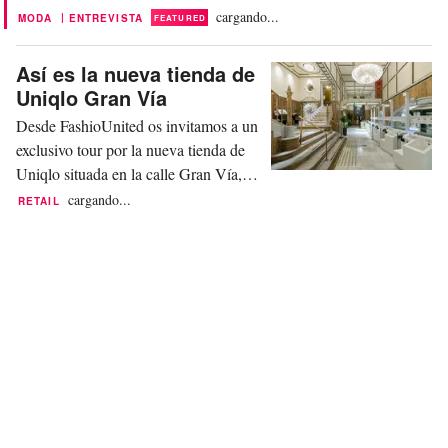
la versión 4.0 de los corrillos de tejedoras de antaño. Porque We
cargando...
|
MODA
ENTREVISTA
FEATURED
are Knitters es precisamente eso, una marca que ha recuperado la
tradición de tejer, la ha...
Así es la nueva tienda de
Uniqlo Gran Vía
Desde FashioUnited os invitamos a un
exclusivo tour por la nueva tienda de
Uniqlo situada en la calle Gran Vía,
37: Vista general del impresionante
cargando...
RETAIL
edificio de 4 plantas: Odilia d'Aramon,
directora de marketing de Uniqlo
Europa nos recibe en la plana baja:
Descubrimos una zona dedicada a la
sostenibilidad: Otra de las novedades
es el punto de...