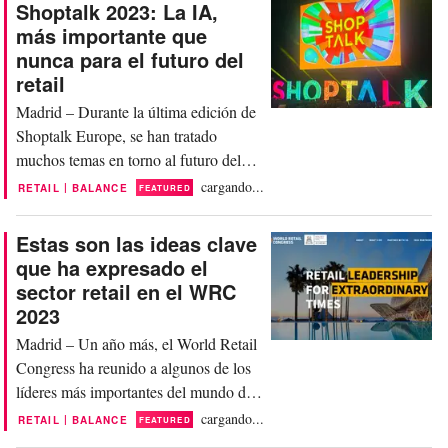
Shoptalk 2023: La IA,
única para comprender los retos del
más importante que
sector. Pionero en impulsar modelos de
nunca para el futuro del
alto impacto social, Albert Alberich es
retail
el...
Madrid – Durante la última edición de
Shoptalk Europe, se han tratado
muchos temas en torno al futuro del
Retail pero si hay algo en lo que han
cargando...
|
RETAIL
BALANCE
FEATURED
coincidido todos los expertos que han
asistido al congreso, es en el papel de
Estas son las ideas clave
la IA (inteligencia artificial). Con un
que ha expresado el
ambiente macroeconómico
sector retail en el WRC
complicado, expectativas elevadas y la
2023
competencia...
Madrid – Un año más, el World Retail
Congress ha reunido a algunos de los
líderes más importantes del mundo de
la moda y el sector retail como
cargando...
|
RETAIL
BALANCE
FEATURED
impulsores de las tendencias de