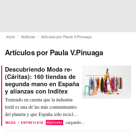
Inicio
Noticias
Artículos por Paula V.Pinuaga
Artículos por Paula V.Pinuaga
Descubriendo Moda re-
(Cáritas): 160 tiendas de
segunda mano en España
y alianzas con Inditex
Teniendo en cuenta que la industria
textil es una de las más contaminantes
del planeta y que España sólo recicla
el 21 por ciento de sus residuos
cargando...
|
MODA
ENTREVISTA
FEATURED
textiles, hablar con un experto en temas
de sostenibilidad, es una oportunidad