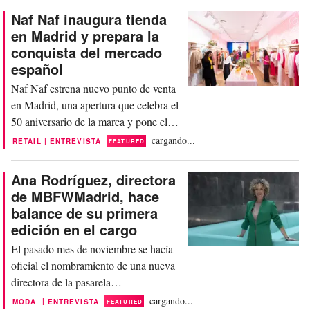
consumo y representantes de la
Naf Naf inaugura tienda
situación actual del Retail. A través del
en Madrid y prepara la
expertise de retailers como Tendam,
conquista del mercado
Mango, Primark, Zalando, Sephora o
español
el concept store español Wow...
Naf Naf estrena nuevo punto de venta
en Madrid, una apertura que celebra el
50 aniversario de la marca y pone el
punto y seguido a un ambicioso plan
cargando...
|
RETAIL
ENTREVISTA
FEATURED
de expansión con reminiscencias très
chic. La mítica marca francesa de los
Ana Rodríguez, directora
ochenta llega dispuesta a recuperar
de MBFWMadrid, hace
todo su esplendor a través de un plan
balance de su primera
estratégico global en el que España
edición en el cargo
ocupa una...
El pasado mes de noviembre se hacía
oficial el nombramiento de una nueva
directora de la pasarela
MBFWMadrid. Ana Rodríguez
cargando...
|
MODA
ENTREVISTA
FEATURED