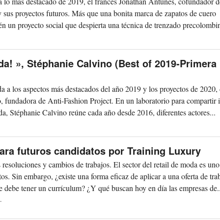
a a lo más destacado de 2019, el francés Jonathan Antunes, cofundador d
 sus proyectos futuros. Más que una bonita marca de zapatos de cuero
n un proyecto social que despierta una técnica de trenzado precolombi
.
da! », Stéphanie Calvino (Best of 2019-Primera
ada a los aspectos más destacados del año 2019 y los proyectos de 2020
o, fundadora de Anti-Fashion Project. En un laboratorio para compartir 
da, Stéphanie Calvino reúne cada año desde 2016, diferentes actores...
.
ara futuros candidatos por Training Luxury
esoluciones y cambios de trabajos. El sector del retail de moda es uno
os. Sin embargo, ¿existe una forma eficaz de aplicar a una oferta de tra
 debe tener un currículum? ¿Y qué buscan hoy en día las empresas de..
.