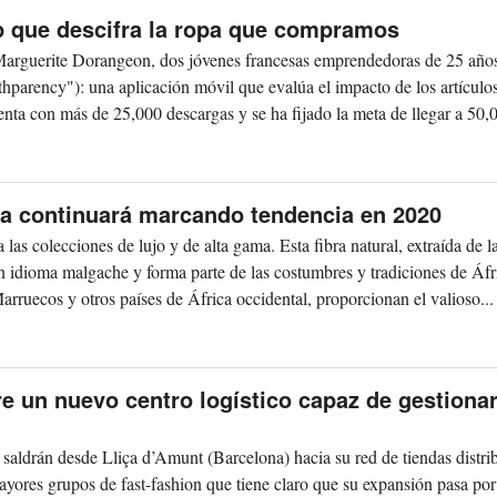
p que descifra la ropa que compramos
Marguerite Dorangeon, dos jóvenes francesas emprendedoras de 25 año
thparency"): una aplicación móvil que evalúa el impacto de los artículo
enta con más de 25,000 descargas y se ha fijado la meta de llegar a 50,
afia continuará marcando tendencia en 2020
 las colecciones de lujo y de alta gama. Esta fibra natural, extraída de l
n idioma malgache y forma parte de las costumbres y tradiciones de Áfr
uecos y otros países de África occidental, proporcionan el valioso...
e un nuevo centro logístico capaz de gestiona
 saldrán desde Lliça d’Amunt (Barcelona) hacia su red de tiendas distri
ores grupos de fast-fashion que tiene claro que su expansión pasa por