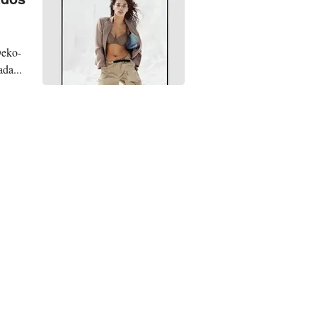
Oeko-
da...