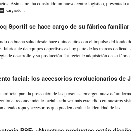
uctos. Asimismo, ha construido un nuevo centro logístico, presentado a l
cargando...
ER
Coq Sportif se hace cargo de su fábrica familiar
ando de buena salud desde hace quince años con el impulso del fondo d
 El fabricante de equipos deportivos es hoy parte de las marcas dedicada
gia de desarrollo y su producción. La reciente adquisición de su fábrica
.
nto facial: los accesorios revolucionarios de J
 artificial para la protección de las personas, emergen nuevos "uniform
ar contra el reconocimiento facial, cada vez más extendido en nuestros sis
an creado ropa y accesorios que pueden ocultar la identidad de las...
.
trategia RSE: «Nuestros productos están diseñ