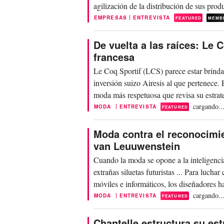
agilización de la distribución de sus prod
|
EMPRESAS
ENTREVISTA
FEATURED
MEMB
De vuelta a las raíces: Le 
francesa
Le Coq Sportif (LCS) parece estar brind
inversión suizo Airesis al que pertenece.
moda más respetuosa que revisa su estrate
cargando..
|
MODA
ENTREVISTA
FEATURED
Moda contra el reconocimie
van Leuuwenstein
Cuando la moda se opone a la inteligencia
extrañas siluetas futuristas ... Para luch
móviles e informáticos, los diseñadores h
cargando..
|
MODA
ENTREVISTA
FEATURED
Chantelle estructura su es