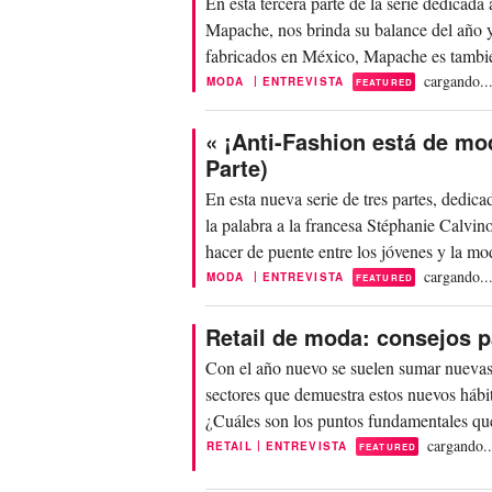
En esta tercera parte de la serie dedicad
Mapache, nos brinda su balance del año y
fabricados en México, Mapache es tambié
por los...
cargando..
|
MODA
ENTREVISTA
FEATURED
« ¡Anti-Fashion está de mo
Parte)
En esta nueva serie de tres partes, dedic
la palabra a la francesa Stéphanie Calvin
hacer de puente entre los jóvenes y la mo
cargando..
|
MODA
ENTREVISTA
FEATURED
Retail de moda: consejos p
Con el año nuevo se suelen sumar nuevas r
sectores que demuestra estos nuevos hábit
¿Cuáles son los puntos fundamentales que
cargando..
|
RETAIL
ENTREVISTA
FEATURED