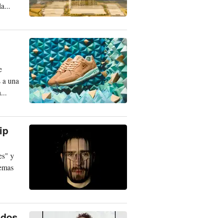
a...
e
s a una
...
ip
es" y
temas
ados