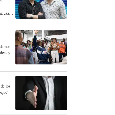
e
na usada
, damos
ideas y
 de los
bajo?
.