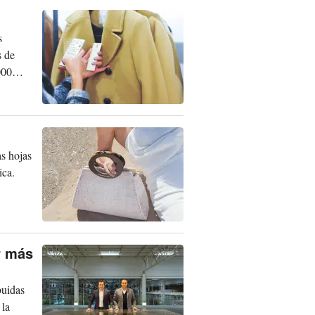
s
s de
000
as hojas
ica.
r más
buidas
 la