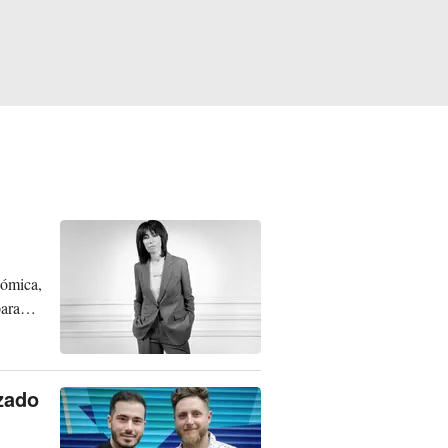
nómica,
para
zado