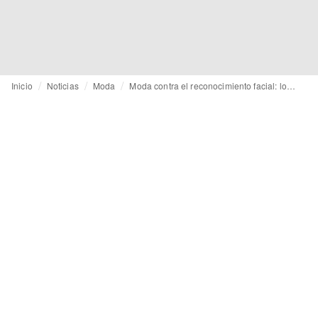
Inicio
Noticias
Moda
Moda contra el reconocimiento facial: los accesorios revolucionarios de Jip van Leuuwenstein