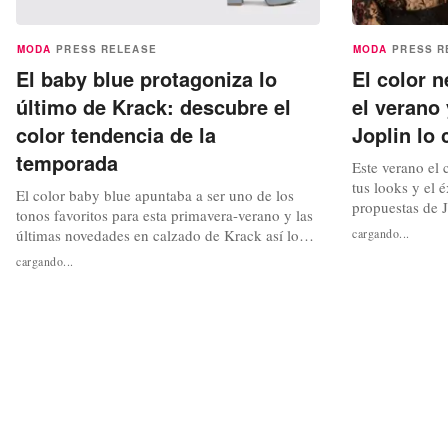
MODA
PRESS RELEASE
MODA
PRESS R
El baby blue protagoniza lo
El color 
último de Krack: descubre el
el verano
color tendencia de la
Joplin lo
temporada
Este verano el 
tus looks y el 
El color baby blue apuntaba a ser uno de los
propuestas de J
tonos favoritos para esta primavera-verano y las
de que comienc
últimas novedades en calzado de Krack así lo
cargando...
confirma que c
han confirmado. A medio camino entre el estilo
cargando...
el color más el
coquette y el old money, el baby blue destaca
temporada estiv
por su delicadeza, su elegancia y su versatilidad,
que más triunfa
y ya son muchas las que no han podido
resistirse a incluirlo en...