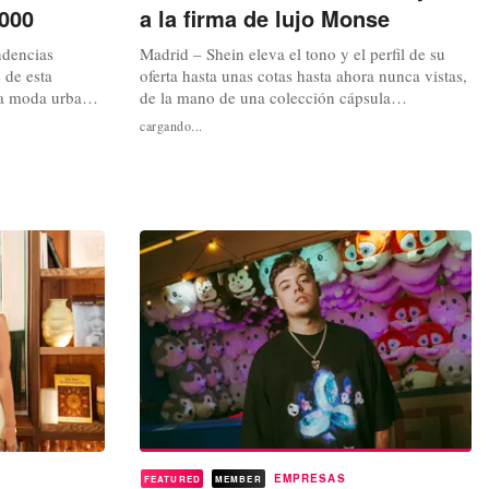
2000
a la firma de lujo Monse
ndencias
Madrid – Shein eleva el tono y el perfil de su
 de esta
oferta hasta unas cotas hasta ahora nunca vistas,
 la moda urbana
de la mano de una colección cápsula
. En la
colaborativa desarrollada para la minorista
cargando...
 y la cultura
digital por la firma de lujo estadounidense
 definió una
Monse. La casa de modas bien reconocida, por
ndación, esta
crítica y público, de los diseñadores Laura Kim
y Fernando García, la también...
EMPRESAS
FEATURED
MEMBER