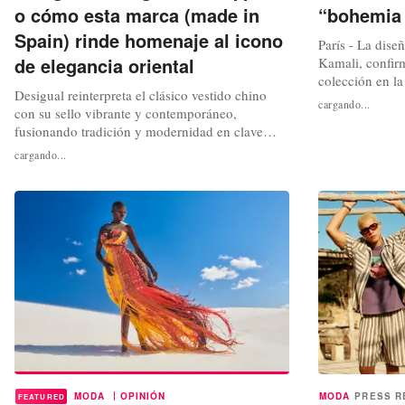
o cómo esta marca (made in
“bohemia 
Spain) rinde homenaje al icono
París - La dis
de elegancia oriental
Kamali, confir
colección en l
Desigual reinterpreta el clásico vestido chino
vuelta a las ra
cargando...
con su sello vibrante y contemporáneo,
con un desfile
fusionando tradición y modernidad en clave
en Dior o Cour
primavera-verano 2026 Hay prendas que,
negro y el beig
cargando...
temporada tras temporada, reaparecen en el
de 2025, sin olv
imaginario de la moda como viejos conocidos.
Siluetas que resurgen cuando menos se espera y
que, pese al paso del tiempo, conservan...
|
MODA
OPINIÓN
MODA
PRESS R
FEATURED