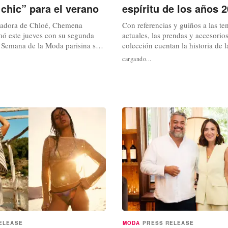
chic” para el verano
espíritu de los años 
eñadora de Chloé, Chemena
Con referencias y guiños a las te
mó este jueves con su segunda
actuales, las prendas y accesorios
a Semana de la Moda parisina su
colección cuentan la historia de
íces "bohemia chic" de la marca,
y la cultura del surf. Tarifa, 1999
cargando...
 fresco y soleado. En Chloé, como
intersección de la rebeldía juvenil
règes, predomina el blanco, el
del surf, apareció una fuerza que
e de cara a la primavera y verano
generación: El Niño. Desde su fu
idar lo que...
marca legendaria ha encarnado...
ELEASE
MODA
PRESS RELEASE