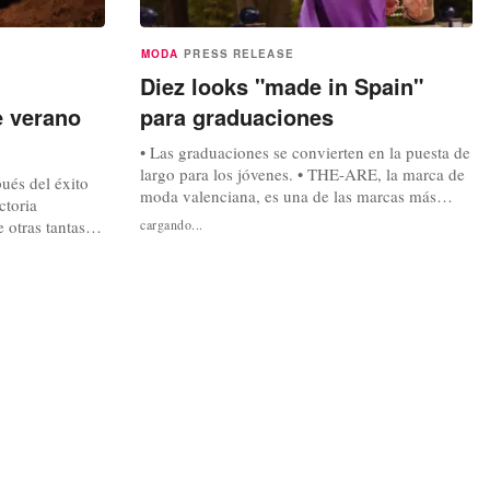
MODA
PRESS RELEASE
Diez looks "made in Spain"
e verano
para graduaciones
• Las graduaciones se convierten en la puesta de
largo para los jóvenes. • THE-ARE, la marca de
ués del éxito
moda valenciana, es una de las marcas más
ctoria
buscadas para este tipo de eventos. • Entre las
otras tantas
cargando...
tendencias, colores atrevidos, vestidos largos y
 y talentos como
asimetrías. • Estos son los vestidos, monos y
 Pernille
conjuntos que THE-ARE propone para las
ola de la moda
invitadas de graduaciones....
drés, que se ha