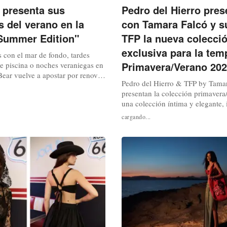
 presenta sus
Pedro del Hierro pres
s del verano en la
con Tamara Falcó y s
Summer Edition"
TFP la nueva colecci
exclusiva para la te
s con el mar de fondo, tardes
Primavera/Verano 20
e piscina o noches veraniegas en
Bear vuelve a apostar por renovar
Pedro del Hierro & TFP by Tama
endencias de la nueva temporada.
presentan la colección primavera
, la marca apuesta por tejidos
una colección íntima y elegante, 
 funden a la perfección con la
viaje de novios de Tamara Falcó 
a luz únicas del paisaje costero.
cargando...
marido, Íñigo Onieva. Entre las 
...
esta temporada se encuentran look
así como para los eventos y noch
Una nueva propuesta diseñada...