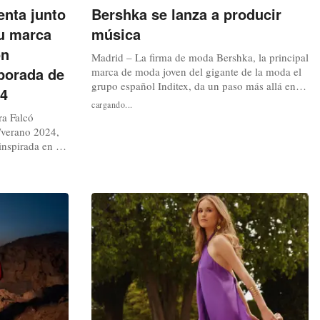
enta junto
Bershka se lanza a producir
u marca
música
ón
Madrid – La firma de moda Bershka, la principal
mporada de
marca de moda joven del gigante de la moda el
grupo español Inditex, da un paso más allá en
24
sus aproximaciones hacia el mundo de la
cargando...
música, y se lanza a producir sus primeros
ra Falcó
temas musicales. Una acción sobre la que han
/verano 2024,
arrancado de la mano del artista emergente
inspirada en el
español conocido como Saiko....
junto a su
propuestas de
s para el día,
es de verano.