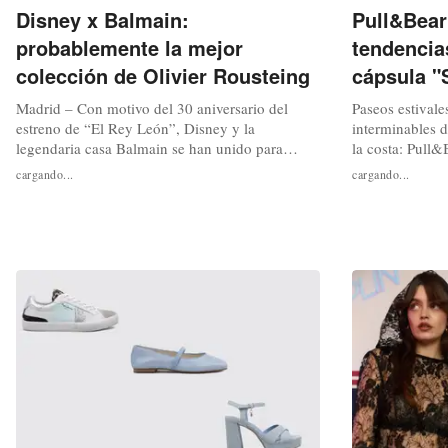
Disney x Balmain:
Pull&Bear
probablemente la mejor
tendencia
colección de Olivier Rousteing
cápsula "
Madrid – Con motivo del 30 aniversario del
Paseos estivale
estreno de “El Rey León”, Disney y la
interminables d
legendaria casa Balmain se han unido para
la costa: Pull&
desarrollar una colección cápsula
y adaptar las t
cargando...
cargando...
conmemorativa, producida en edición limitada,
En esta ocasión
que se pone a la venta este 8 de julio. Una
rústicos que se
propuesta que, a la luz de las primeras
organicidad y l
imágenes, y de las primeras prendas ya
En armonía con
disponibles, se...