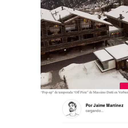
“Pop-up” de temporada “Off Piste” de Massimo Dutti en Verbier
Por Jaime Martinez
cargando...