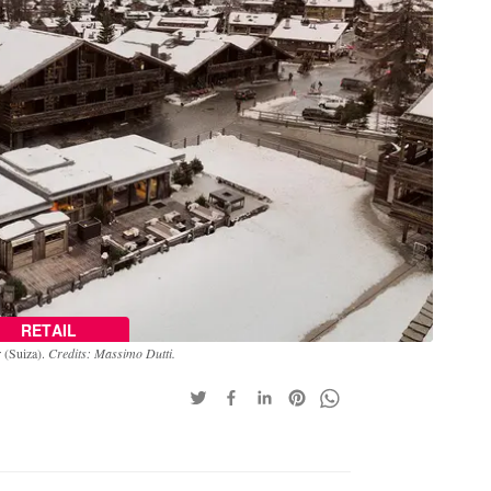
RETAIL
 (Suiza).
Credits: Massimo Dutti.