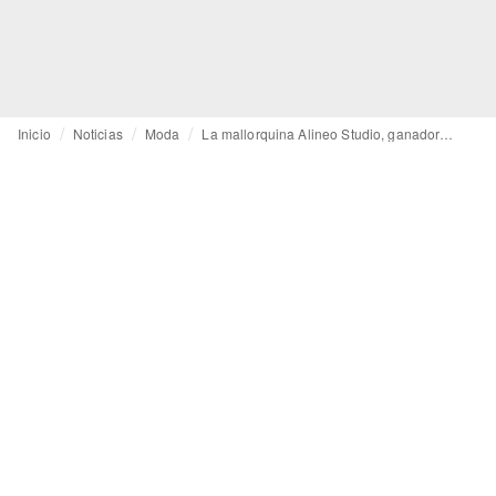
Inicio
Noticias
Moda
La mallorquina Alineo Studio, ganadora del Allianz Ego Confidence in Fashion