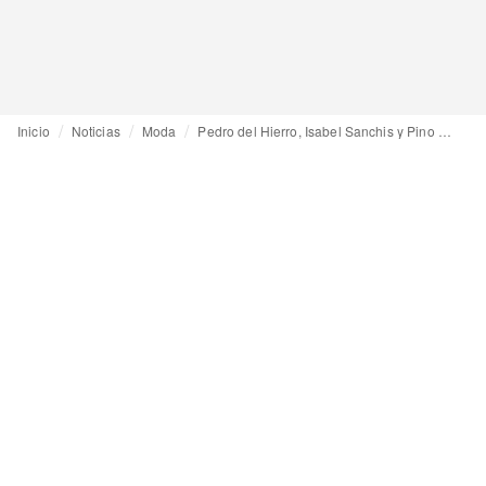
Inicio
Noticias
Moda
Pedro del Hierro, Isabel Sanchis y Pino Montesdeoca, ganadores de los premios L'Oréal Paris de la MBFW Madrid