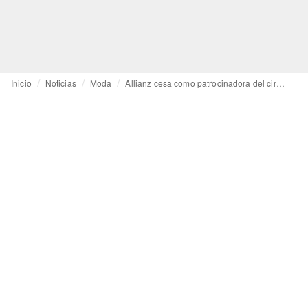
Inicio
Noticias
Moda
Allianz cesa como patrocinadora del circuito Ego de MBFW Madrid