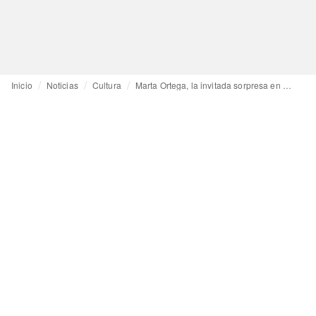
Inicio
Noticias
Cultura
Marta Ortega, la invitada sorpresa en “La Casita” de Bad Bunny en Madrid