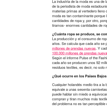
La industria de la moda es una de
de la periodista de moda estadoun
materias primas al vertedero lleno d
moda es tan contaminante porque
cantidades de ropa y, por otro, po
tiramos- enormes cantidades de ro
¿Cuánta ropa se produce, se co
La producción y el consumo de rop
años. Se calcula que cada año se
millones de prendas nuevas
. Y ca
100.000 millones de prendas nuev
Según el informe Pulse of the Fash
cada año se producen unos 92 millo
residuos textiles, es decir, no solo 
¿Qué ocurre en los Países Bajos 
Cualquier holandés medio tira a la b
equivale a unas sesenta camisetas 
puede hablar sin miedo a equivocars
compran y tiran muchos más textile
del problema no es tan perceptible 