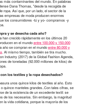
 las más contaminantes del mundo. En palabras
idense Dana Thomas, "desde la recogida de
e ropa. Así que, por un lado, el sector de la
 las empresas de moda producen enormes
rque los consumidores -tú y yo- compramos -y
pa.
mpra y se desecha cada año?
a han crecido rápidamente en los últimos 20
 producen en el mundo
entre 100.000 y 150.000
da año se compran en el mundo
entre 80.000 y
as
. Al mismo tiempo, también se tira mucho.
ion Industry (2017) de la Global Fashion Agenda,
nes de toneladas (92.000 millones de kilos) de
ropa.
con los textiles y la ropa desechados?
asura unos quince kilos de textiles al año. Esto
o quince manteles grandes..Con tales cifras, se
e de la existencia de un excedente textil: se
s de los necesarios. Sin embargo, la magnitud
en la vida cotidiana, porque la mayoría de los