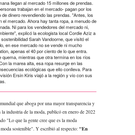
na llegan al mercado 15 millones de prendas.
 personas trabajan en el mercado- pagan por los
o de dinero revendiendo las prendas. "Antes, los
en el mercado. Ahora hay tanta ropa, a menudo de
nada. Ni para los vendedores del mercado ni,
iente", explicó la ecologista local Cordie Aziz a
 sostenibilidad Sarah Vandoorne, que visitó el
o, en ese mercado no se vende ni mucho
n, apenas el 40 por ciento de lo que entra.
 quema, mientras que otra termina en los ríos
on la marea alta, esa ropa resurge en las
secuencias ecológicas que ello conlleva. Para
evisión Ersin Kiris viajó a la región y vio con sus
as.
 mundial que aboga por una mayor transparencia y
n la industria de la moda, publicó en enero de 2022
ado "Lo que la gente cree que es la moda
"En
a moda sostenible". Y escribió al respecto: