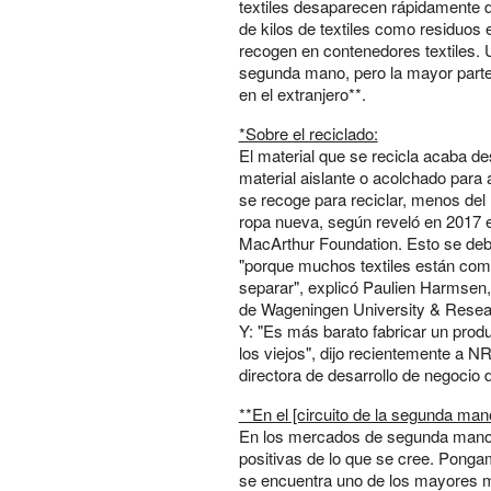
textiles desaparecen rápidamente d
de kilos de textiles como residuos 
recogen en contenedores textiles. 
segunda mano, pero la mayor parte 
en el extranjero**.
*Sobre el reciclado:
El material que se recicla acaba d
material aislante o acolchado para
se recoge para reciclar, menos del 1
ropa nueva, según reveló en 2017 el 
MacArthur Foundation. Esto se debe e
"porque muchos textiles están compu
separar", explicó Paulien Harmsen, i
de Wageningen University & Resea
Y: "Es más barato fabricar un prod
los viejos", dijo recientemente a N
directora de desarrollo de negocio d
**En el [circuito de la segunda mano
En los mercados de segunda mano 
positivas de lo que se cree. Ponga
se encuentra uno de los mayores 