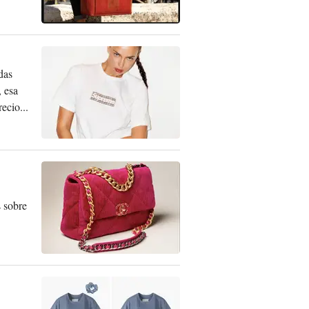
das
 esa
ecio...
s sobre
.