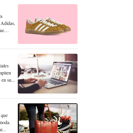
ra
 Adidas,
que
iales
mpiten
en su...
 que
 moda.
i...