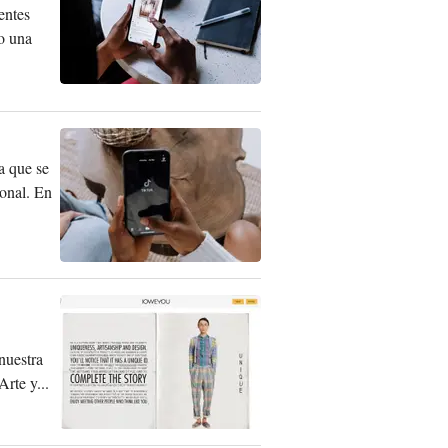
entes
mo una
a que se
ional. En
nuestra
rte y...