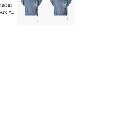
nuestra
rte y...