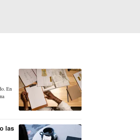
ado. En
una
o las