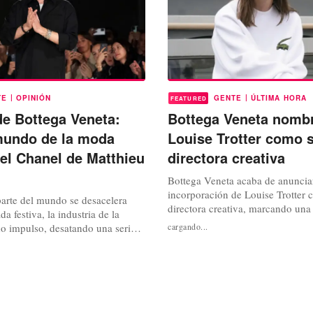
|
|
TE
OPINIÓN
GENTE
ÚLTIMA HORA
FEATURED
e Bottega Veneta:
Bottega Veneta nomb
mundo de la moda
Louise Trotter como 
 el Chanel de Matthieu
directora creativa
Bottega Veneta acaba de anunciar
incorporación de Louise Trotter
parte del mundo se desacelera
directora creativa, marcando una
a festiva, la industria de la
para la icónica firma italiana con
 impulso, desatando una serie
cargando...
lujo discreto y su maestría artesan
ortantes el jueves por la noche.
asumirá el puesto a partir del pr
es de especulación, finalmente
debutará con su primera colecció
misterio en torno a uno de los
en marzo de 2024, según acaba d
diciados de la moda. Matthieu
r director...