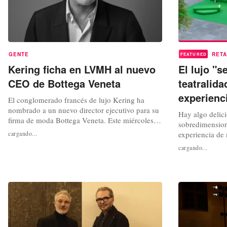
GENTE
RETA
FEATURED
Kering ficha en LVMH al nuevo
El lujo "s
CEO de Bottega Veneta
teatralida
experienc
El conglomerado francés de lujo Kering ha
nombrado a un nuevo director ejecutivo para su
Hay algo delici
firma de moda Bottega Veneta. Este miércoles,
sobredimensio
el grupo ha anunciado la designación de
cargando...
experiencia de
Romain Spitzer como CEO de la marca italiana,
para ignorarlas
cargando...
en sustitución de Bartolomeo Rongone, quien
desapercibidas 
había dejado la compañía a finales de marzo y
confundirlas c
se había incorporado a Moncler como...
en la que cues
respuesta más p