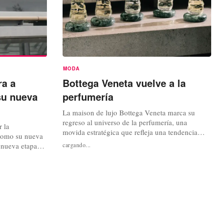
MODA
ra a
Bottega Veneta vuelve a la
su nueva
perfumería
La maison de lujo Bottega Veneta marca su
regreso al universo de la perfumería, una
 la
movida estratégica que refleja una tendencia
 como su nueva
creciente entre las firmas de moda de diversificar
 nueva etapa
cargando...
sus fuentes de ingresos y fortalecer su presencia
ocida por su
en el mercado global. La firma lanzó su primera
al. Trotter
fragancia en 2011, pero dejó discretamente su
óximo año y
producción alrededor de...
n para la casa
e...