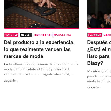
|
EMPRESAS
MARKETING
GEN
FEATURED
MEMBER
FEATURED
Del producto a la experiencia:
Después d
lo que realmente venden las
¿Está el 
marcas de moda
listo para
Blazy?
En la última década, la moneda de cambio en la
moda ha trascendido el tejido y la forma. El
Mientras gran 
valor ahora reside en un significado social,
para la temporad
cultural y ambiental más amplio. Un par de
cargando...
moda ha tomado
vaqueros ya no es solo una prenda vaquera;
de anuncios imp
cargando...
representa un emblema de creatividad,
Después de mes
comunidad y valores de estilo de vida. Cada
se resolvió el 
prenda es una transacción de significado:...
puestos más co
Blazy, hasta aye