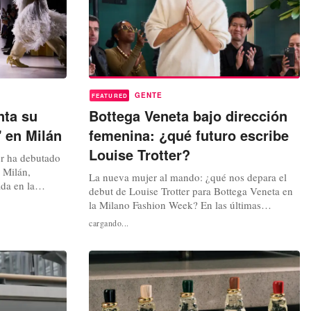
GENTE
FEATURED
nta su
Bottega Veneta bajo dirección
 en Milán
femenina: ¿qué futuro escribe
Louise Trotter?
er ha debutado
 Milán,
La nueva mujer al mando: ¿qué nos depara el
da en la
debut de Louise Trotter para Bottega Veneta en
s estructuradas
la Milano Fashion Week? En las últimas
Así, se
temporadas, las especulaciones y rumores sobre
cargando...
rajes de
las posibles llegadas y salidas de directores
voluminosos de
creativos han mantenido en vilo a la industria de
orado...
la moda. Ahora que la mayoría de los puestos se
han ido cubriendo de forma...