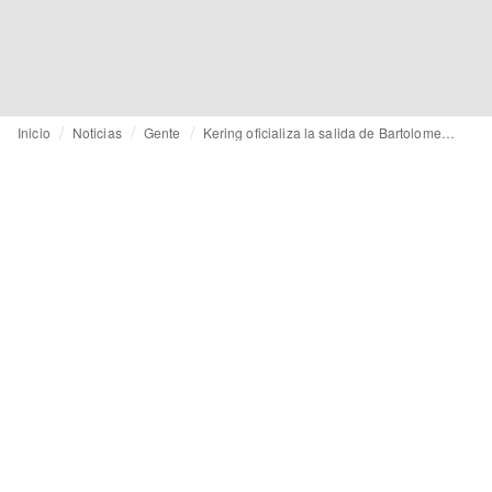
Inicio
Noticias
Gente
Kering oficializa la salida de Bartolomeo Rongone de Bottega Veneta tras su nombramiento en Moncler