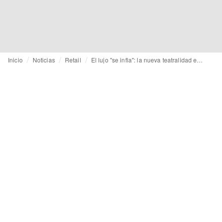
Inicio
Noticias
Retail
El lujo "se infla": la nueva teatralidad en la era del retail experiencial