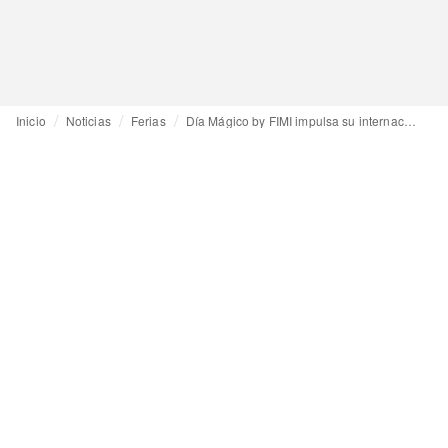
Inicio
Noticias
Ferias
Día Mágico by FIMI impulsa su internacionalización con la visita de compradores de 10 países