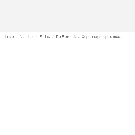
Inicio
Noticias
Ferias
De Florencia a Copenhague, pasando por Londres, las ferias esta temporada FW23