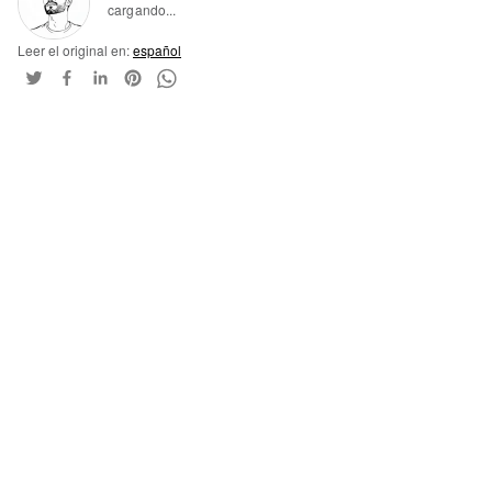
cargando...
Leer el original en:
español