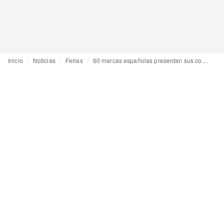
Inicio
Noticias
Ferias
60 marcas españolas presentan sus colecciones para Verano 2027 en Expo Riva Schuh