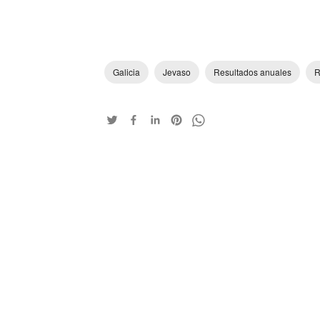
Galicia
Jevaso
Resultados anuales
R