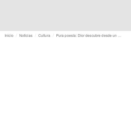
Inicio
Noticias
Cultura
Pura poesía: Dior descubre desde un documental los secretos de su colección Crucero 2024