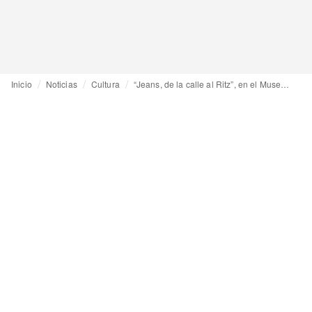
Inicio
Noticias
Cultura
“Jeans, de la calle al Ritz”, en el Museo del Traje hasta el 17 de marzo