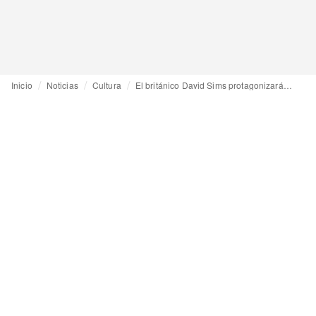
Inicio
Noticias
Cultura
El británico David Sims protagonizará la próxima exposición de Marta Ortega en La Coruña