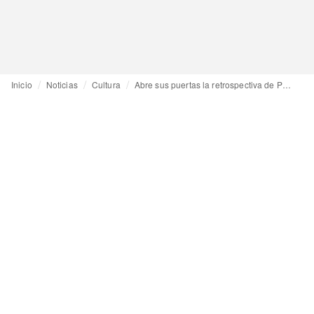
Inicio
Noticias
Cultura
Abre sus puertas la retrospectiva de Paolo Roversi, organizada por la Fundación de Marta Ortega (Inditex)