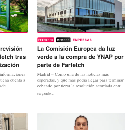
EMPRESAS
FEATURED
MEMBER
revisión
La Comisión Europea da luz
etch tras
verde a la compra de YNAP por
ización
parte de Farfetch
 informaciones
Madrid – Como una de las noticias más
uena cuenta a
esperadas, y que más podía llegar para terminar
esde
echando por tierra la resolución acordada entre
la cancelación
las partes, desde la Comisión Europea, desde su
cargando...
or parte de
papel como órgano regulador de las prácticas de
ores que
monopolio en suelo comunitario, acaban de
 de
autorizar y dar luz verde a la adquisición de
ánica...
Yoox Net-A-Porter (YNAP) por...