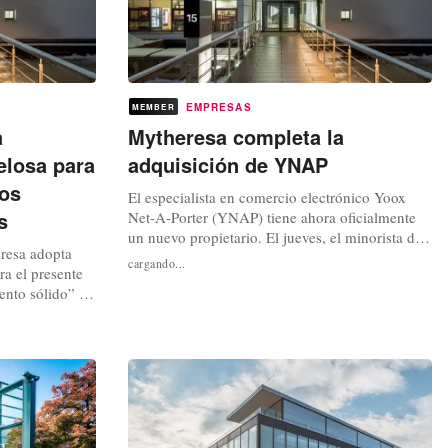
EMPRESAS
MEMBER
a
Mytheresa completa la
elosa para
adquisición de YNAP
los
El especialista en comercio electrónico Yoox
s
Net-A-Porter (YNAP) tiene ahora oficialmente
un nuevo propietario. El jueves, el minorista de
eresa adopta
moda muniqués Mytheresa y el grupo suizo de
cargando...
ra el presente
artículos de lujo Compagnie Financière
iento sólido” en
Richemont SA (Richemont) anunciaron la
 de Mytheresa
finalización de su transacción acordada el
asta 242,5
pasado otoño. Según este anuncio, MYT...
n con el
 El volumen