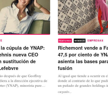
TE
EMPRESAS
FEATURED
MEMBER
 la cúpula de YNAP:
Richemont vende a Fa
ehnis nueva CEO
47,5 por ciento de Y
n sustitución de
asienta las bases par
Lefebvre
fusión
o después de que Geoffroy
Al igual que tiende a ocurrir en el
iera a la dirección ejecutiva de
donde al contrario de lo que pud
ter (YNAP), minorista pure
un puñado de grandes holdings i
specializado en el sector de lujo
los que se reparten el grueso prin
cargando...
n total de cuatro plataformas
aquellas que consideramos como 
t-A-Porter, Mr Porter, The Outnet
casas de la moda”, el sector del l
utivo cesará de todas sus
tendiendo también ahora a concen