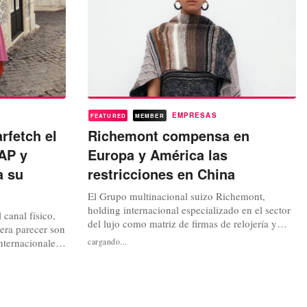
EMPRESAS
FEATURED
MEMBER
rfetch el
Richemont compensa en
NAP y
Europa y América las
a su
restricciones en China
El Grupo multinacional suizo Richemont,
holding internacional especializado en el sector
 canal físico,
del lujo como matriz de firmas de relojería y
iera parecer son
joyería de la talla de Cartier, Piaget o
nternacionales
cargando...
Baume&Mercier, de plataformas de venta y
cipal de
distribución online como las que se integran
las “grandes
como parte del Grupo Yoox Net-A-Porter, así
ujo está
como de casas de moda y complementos...
trarse en el