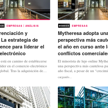
|
EMPRESAS
ANÁLISIS
EMPRESAS
BER
MEMBER
renciación y
Mytheresa adopta un
 La estrategia de
perspectiva más caut
ence para liderar el
el año en curso ante 
electrónico
conflictos comerciale
está en camino de establecerse
El minorista de lujo online Myth
íder en el comercio electrónico
una perspectiva más cautelosa pa
global. Tras la adquisición de
año fiscal, a pesar de un “crecim
ter (YNAP) por parte de
el tercer trimestre. Los ingresos
cargando...
se completó el 23 de abril, la
aumentaron un +3,8 por ciento, h
 empresa matriz ya es el mayor
millones de euros, en comparació
érminos de dimensión
mismo periodo del año anterior.
n embargo, el grupo, que...
bruto de mercancías también...