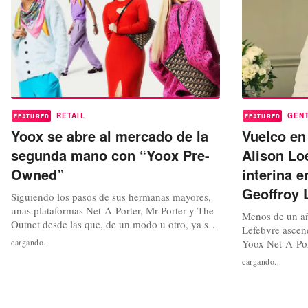
RETAIL
GEN
FEATURED
FEATURED
Yoox se abre al mercado de la
Vuelco en
segunda mano con “Yoox Pre-
Alison Lo
Owned”
interina e
Geoffroy 
Siguiendo los pasos de sus hermanas mayores,
unas plataformas Net-A-Porter, Mr Porter y The
Menos de un añ
Outnet desde las que, de un modo u otro, ya se
Lefebvre ascend
ha introducido la moda de segunda mano, el
cargando...
Yoox Net-A-Por
marketplace Yoox, la cuarta y restante
player digital e
cargando...
plataforma que integra el ecosistema digital del
integrado por u
Grupo Yoox Net-A-Porter (YNAP), acaba de
multimarca, Ne
adentrarse de lleno en el mundo de...
y Yoox, el ejec