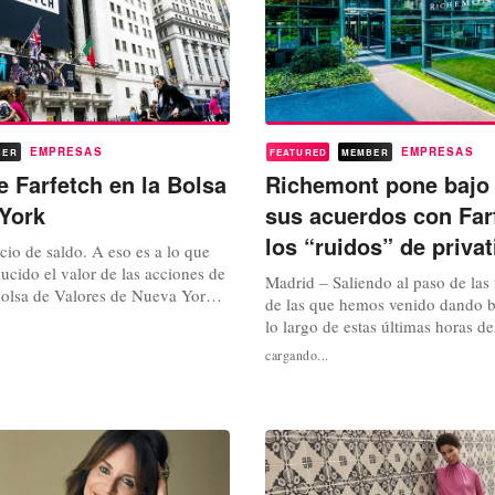
EMPRESAS
EMPRESAS
BER
FEATURED
MEMBER
e Farfetch en la Bolsa
Richemont pone bajo 
York
sus acuerdos con Farf
los “ruidos” de privat
io de saldo. A eso es a lo que
cido el valor de las acciones de
Madrid – Saliendo al paso de las
Bolsa de Valores de Nueva York,
de las que hemos venido dando b
ecientes, y no aclaradas todavía,
lo largo de estas últimas horas d
que siguen girando en torno al
FashionUnited, relacionadas con 
cargando...
mpañía tecnológica especializada
de la publicación de resultados p
rtículos de lujo a través del canal
Farfetch y con los crecientes rum
apuntan a una posible operación
privatización de la plataforma brit