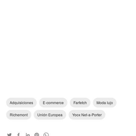
Adquisiciones
E-commerce
Farfetch
Moda lujo
Richemont
Unión Europea
Yoox Net-a-Porter