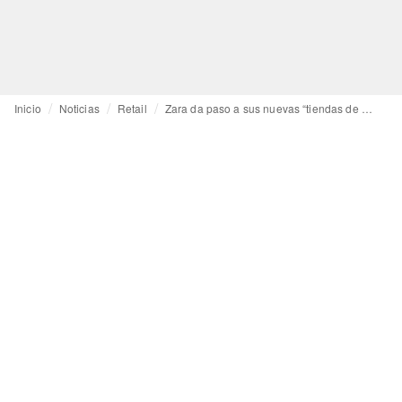
Inicio
Noticias
Retail
Zara da paso a sus nuevas “tiendas de autor” con una “flagship” diseñada por Vincent Van Duysen