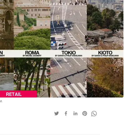
RETAIL
a.