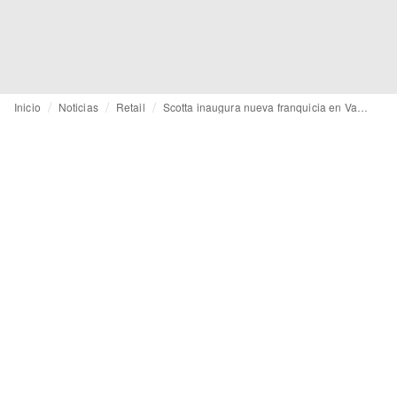
Inicio
Noticias
Retail
Scotta inaugura nueva franquicia en Valladolid, mostrando el resultado de su rebranding