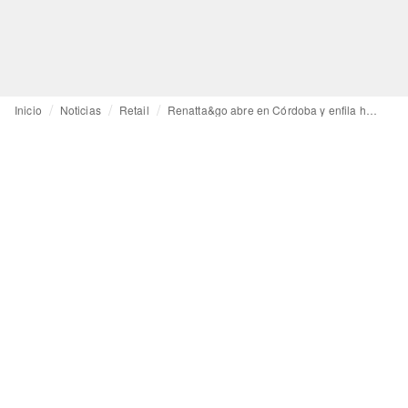
Inicio
Noticias
Retail
Renatta&go abre en Córdoba y enfila hacia los 31 puntos de venta para 2025