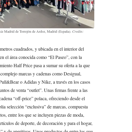
asiz Madrid de Torrejón de Ardoz, Madrid (España).
Credits:
etros cuadrados, y ubicada en el interior del
 en el área conocida como “El Paseo”, con la
miento Half Price pasa a sumar su oferta a la que
 complejo marcas y cadenas como Desigual,
ull&Bear o Adidas y Nike, a través en los casos
untos de venta “outlet”. Unas firmas frente a las
cadena “off-price” polaca, ofreciendo desde el
plia selección “exclusiva” de marcas, compuesta
os, entre los que se incluyen piezas de moda,
artículos de deporte, de decoración y para el hogar,
” y de aperitivos. Unos productos de entre los que