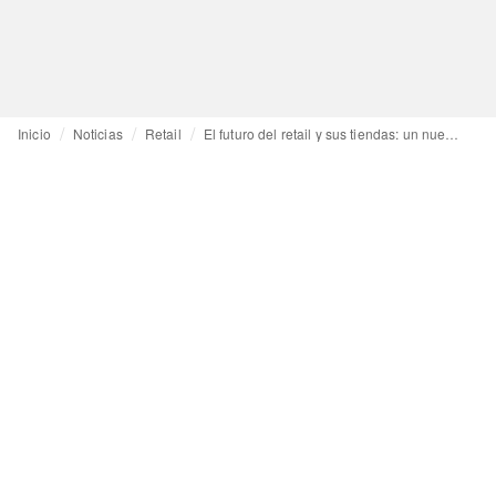
Inicio
Noticias
Retail
El futuro del retail y sus tiendas: un nuevo interiorismo para una nueva forma de comprar