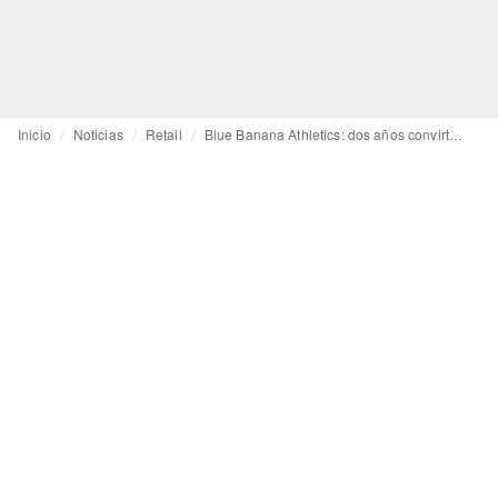
Inicio
Noticias
Retail
Blue Banana Athletics: dos años convirtiendo deporte y comunidad en ventaja competitiva