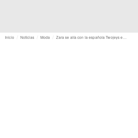
Inicio
Noticias
Moda
Zara se alía con la española Twojeys en una cápsula colaborativa “global”