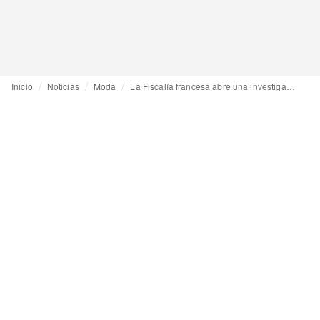
Inicio
Noticias
Moda
La Fiscalía francesa abre una investigación contra Inditex por encubrimiento de crímenes de lesa humanidad