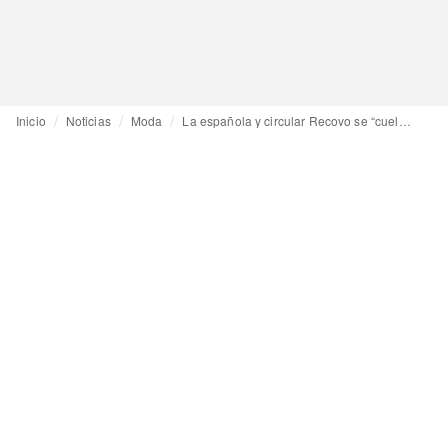
Inicio
Noticias
Moda
La española y circular Recovo se “cuela” en la Copenhagen Fashion Week